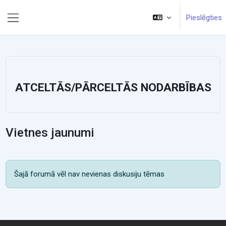
Atvērt galveno saturu
Pieslēgties
Sānu panelis
ATCELTĀS/PĀRCELTĀS NODARBĪBAS
Vietnes jaunumi
Šajā forumā vēl nav nevienas diskusiju tēmas