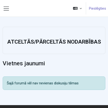
Atvērt galveno saturu
Pieslēgties
Sānu panelis
ATCELTĀS/PĀRCELTĀS NODARBĪBAS
Vietnes jaunumi
Šajā forumā vēl nav nevienas diskusiju tēmas