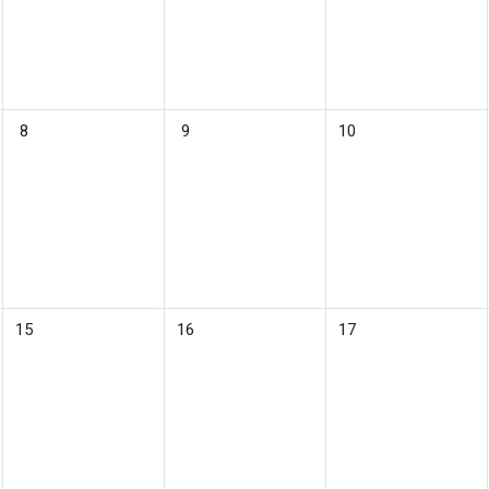
 7. jūlijs
Nav notikumu, trešdiena, 8. jūlijs
Nav notikumu, ceturtdiena, 9. jūlijs
Nav notikumu, piektdien
8
9
10
 14. jūlijs
Nav notikumu, trešdiena, 15. jūlijs
Nav notikumu, ceturtdiena, 16. jūlijs
Nav notikumu, piektdien
15
16
17