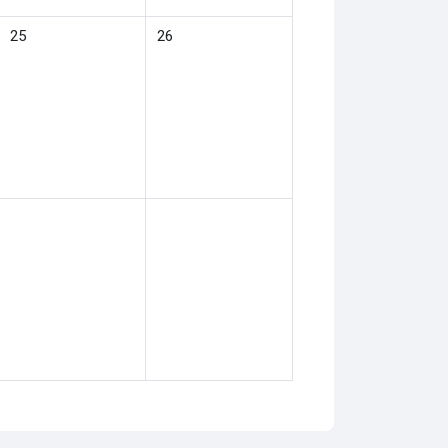
a, 24. jūlijs
Nav notikumu, sestdiena, 25. jūlijs
Nav notikumu, svētdiena, 26. jūlijs
25
26
a, 31. jūlijs