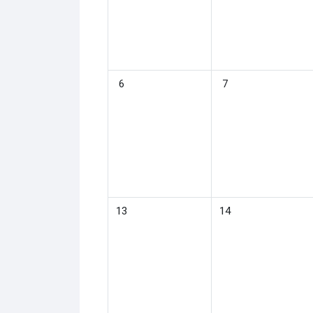
Nav notikumu, pirmdiena, 6. jūlijs
Nav notikumu, otrdiena,
6
7
Nav notikumu, pirmdiena, 13. jūlijs
Nav notikumu, otrdiena,
13
14