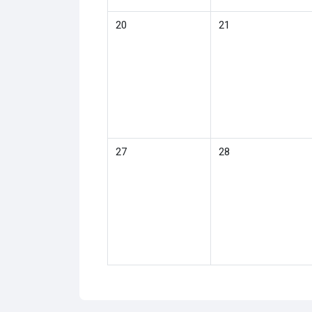
Nav notikumu, pirmdiena, 20. jūlijs
Nav notikumu, otrdiena,
20
21
Nav notikumu, pirmdiena, 27. jūlijs
Nav notikumu, otrdiena,
27
28