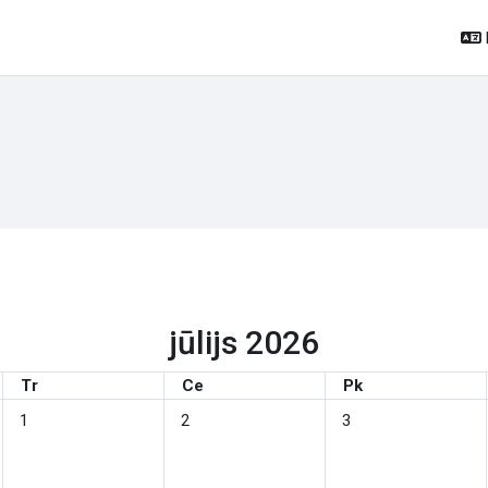
s
jūlijs 2026
Trešdiena
Ceturtdiena
Piektdiena
Tr
Ce
Pk
Nav notikumu, trešdiena, 1. jūlijs
Nav notikumu, ceturtdiena, 2. jūlijs
Nav notikumu, piektdien
1
2
3