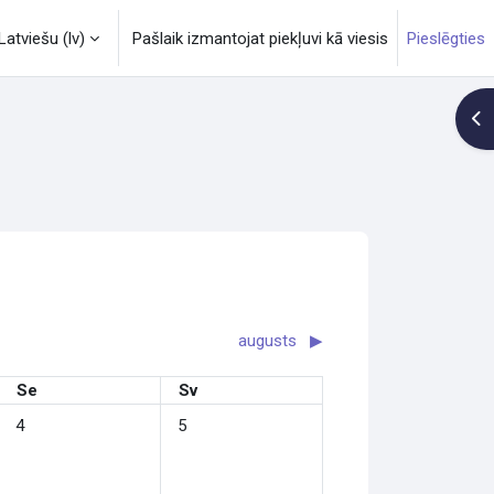
Latviešu ‎(lv)‎
Pašlaik izmantojat piekļuvi kā viesis
Pieslēgties
Atv
augusts
▶︎
Sestdiena
Svētdiena
Se
Sv
a, 3. jūlijs
Nav notikumu, sestdiena, 4. jūlijs
Nav notikumu, svētdiena, 5. jūlijs
4
5